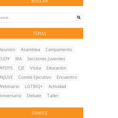
BUSCAR
TEMAS
Reunión
Asamblea
Campamento
EUDY
RIA
Secciones Juveniles
WFDYS
CJE
Visita
Educación
INJUVE
Comité Ejecutivo
Encuentro
Webinario
LGTBIQ+
Actividad
Aniversario
Debate
Taller
CONOCE