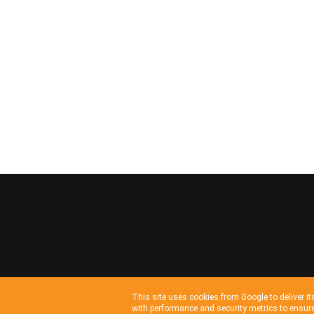
This site uses cookies from Google to deliver it
with performance and security metrics to ensure