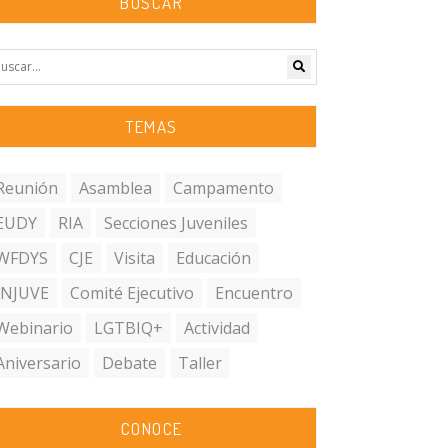
BUSCAR
TEMAS
Reunión
Asamblea
Campamento
EUDY
RIA
Secciones Juveniles
WFDYS
CJE
Visita
Educación
INJUVE
Comité Ejecutivo
Encuentro
Webinario
LGTBIQ+
Actividad
Aniversario
Debate
Taller
CONOCE