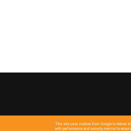
This site uses cookies from Google to deliver it
with performance and security metrics to ensure