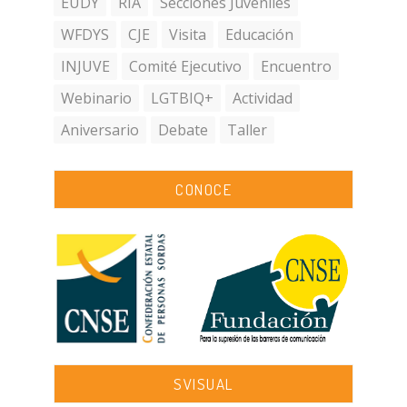
EUDY
RIA
Secciones Juveniles
WFDYS
CJE
Visita
Educación
INJUVE
Comité Ejecutivo
Encuentro
Webinario
LGTBIQ+
Actividad
Aniversario
Debate
Taller
CONOCE
SVISUAL