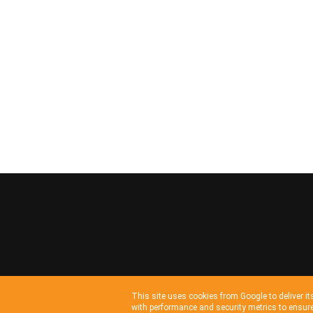
This site uses cookies from Google to deliver it
with performance and security metrics to ensure