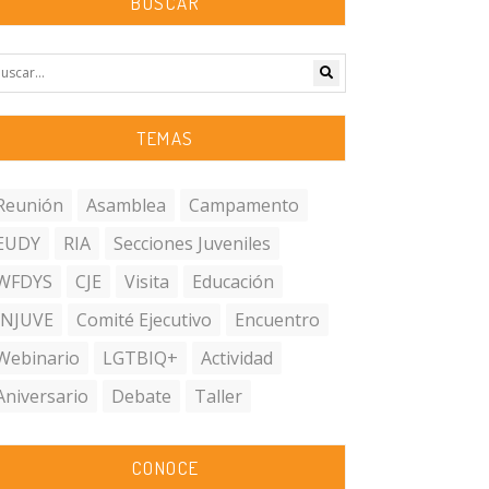
BUSCAR
TEMAS
Reunión
Asamblea
Campamento
EUDY
RIA
Secciones Juveniles
WFDYS
CJE
Visita
Educación
INJUVE
Comité Ejecutivo
Encuentro
Webinario
LGTBIQ+
Actividad
Aniversario
Debate
Taller
CONOCE